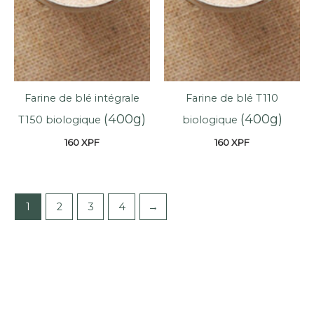
Farine de blé intégrale
Farine de blé T110
(400g)
(400g)
T150 biologique
biologique
160
XPF
160
XPF
1
2
3
4
→