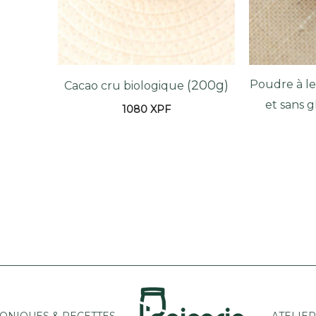
(200g)
Poudre à l
Cacao cru biologique
et sans 
1080
XPF