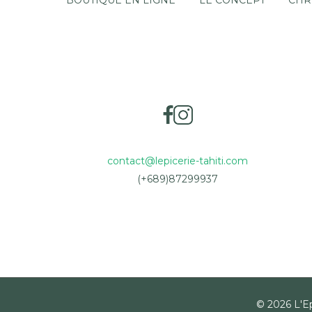
BOUTIQUE EN LIGNE
LE CONCEPT
CHR
contact@lepicerie-tahiti.com
(+689)87299937
© 2026 L'Ep