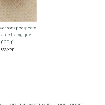
ever sans phosphate
gluten biologique
(100g)
355
XPF