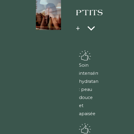
P'TITS
+
Soin
intensément
hydratant
: peau
douce
et
apaisée