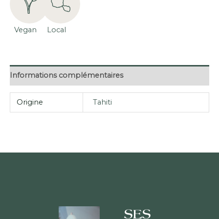
BEURRE
DE
Vegan
Local
KARITÉ
ET
MONOÏ,
PARFUM
Informations complémentaires
TIARE
-
Origine
Tahiti
L'ÎLOB
BULLES
SES