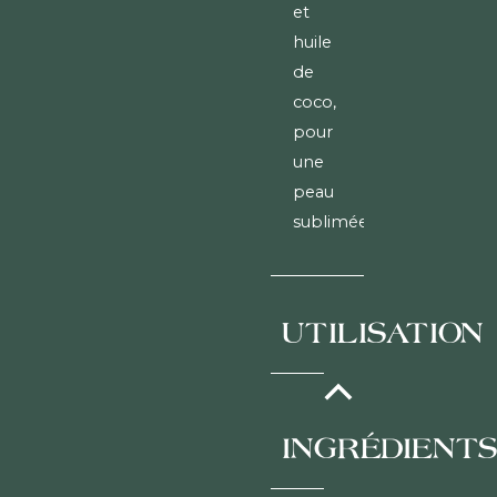
et
huile
de
coco,
pour
une
peau
sublimée
UTILISATION
À
conserver
INGRÉDIENT
au
frais