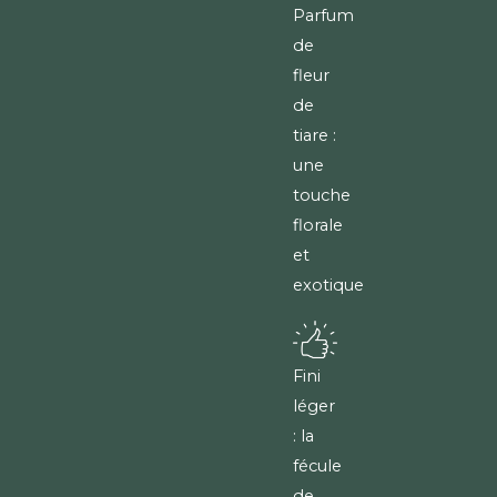
Parfum
de
fleur
de
tiare :
une
touche
florale
et
exotique
Fini
léger
: la
fécule
de