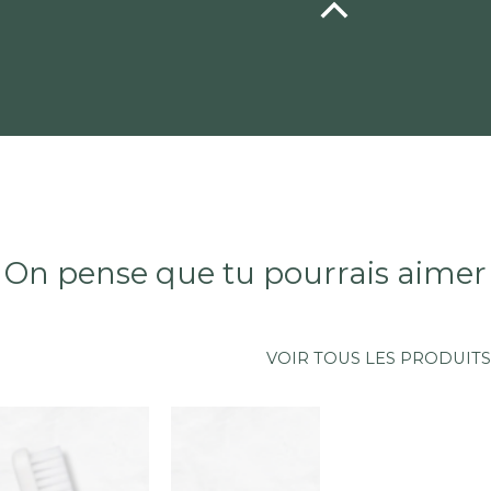
et
Beurre
au
de
sec.
karité,
huile
de
coco,
vitamine
C,
On pense que tu pourrais aimer
parfums.
VOIR TOUS LES PRODUITS