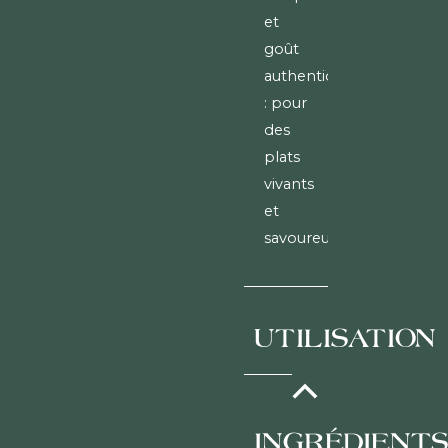
et
goût
authentique
: pour
des
plats
vivants
et
savoureux.
UTILISATION
À
INGRÉDIENT
conserver