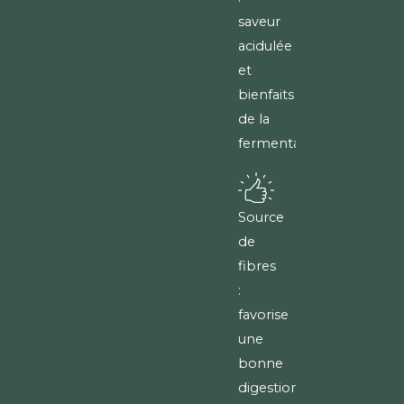
saveur
acidulée
et
bienfaits
de la
fermentation.
Source
de
fibres
:
favorise
une
bonne
digestion.