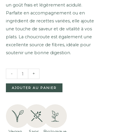
un goût frais et légèrement acidulé.
Parfaite en accompagnement ou en
ingrédient de recettes variées, elle ajoute
une touche de saveur et de vitalité à vos
plats. La choucroute est également une
excellente source de fibres, idéale pour
soutenir une bonne digestion.
QUANTITÉ
-
+
DE
CHOU
AJOUTER AU PANIER
LACTOFERMENTÉ
NATURE
BIOLOGIQUE
(680G)
Vegan
Sans
Biologique