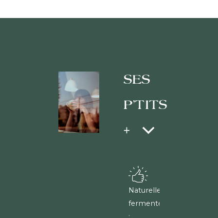
SES
P'TITS
+
Naturellement
fermenté
: