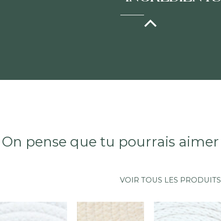
au
réfrigérateur
Chou
après
blanc*,
ouverture.
sel
Consommer
de
rapidement
mer.
après
*Ingrédient
ouverture.
issu
de
On pense que tu pourrais aimer
l’agriculture
biologique
VOIR TOUS LES PRODUITS