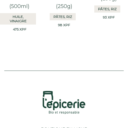
(500ml)
(250g)
PÂTES, RIZ
HUILE,
PÂTES, RIZ
93
XPF
VINAIGRE
98
XPF
475
XPF