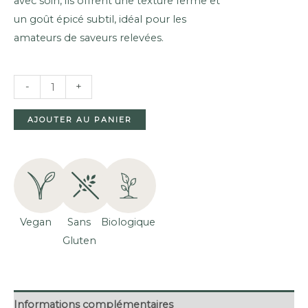
avec soin, ils offrent une texture ferme et
un goût épicé subtil, idéal pour les
amateurs de saveurs relevées.
QUANTITÉ
-
+
DE
CORNICHONS
AJOUTER AU PANIER
ÉPICÉS
BIOLOGIQUES
(670G)
Vegan
Sans
Biologique
Gluten
Informations complémentaires