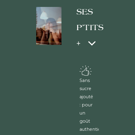
SES
P'TITS
+
Sans
sucre
ajouté
: pour
un
goût
authentique