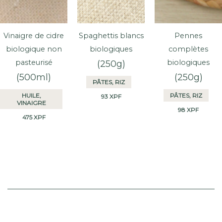
Vinaigre de cidre
Spaghettis blancs
Pennes
biologique non
biologiques
complètes
pasteurisé
biologiques
(250g)
(500ml)
(250g)
PÂTES, RIZ
HUILE,
PÂTES, RIZ
93
XPF
VINAIGRE
98
XPF
475
XPF