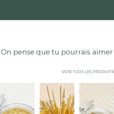
de
hermétique,
BLÉ
au
dur*
frais
*ingrédients
et
issus
au
de
sec.
l’Agriculture
On pense que tu pourrais aimer
Biologique
Contient
:
VOIR TOUS LES PRODUITS
GLUTEN
Traces
possibles
:
ŒUFS,
SOJA