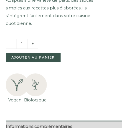
Adaptés à une variété de plats, des sauces
simples aux recettes plus élaborées, ils
s’intègrent facilement dans votre cuisine
quotidienne.
QUANTITÉ
-
+
DE
MACARONIS
AJOUTER AU PANIER
BLANCS
BIOLOGIQUES
(250G)
Vegan
Biologique
Informations complémentaires