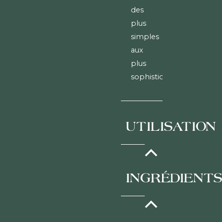
des
plus
simples
aux
plus
sophistiquées.
UTILISATION
À
INGRÉDIENT
conserver
dans
un
Semoule
récipient