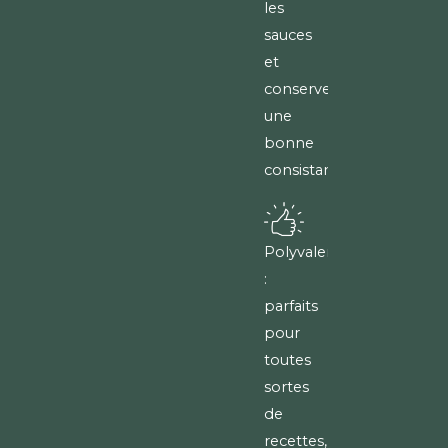
les
sauces
et
conserver
une
bonne
consistance.
Polyvalents
:
parfaits
pour
toutes
sortes
de
recettes,