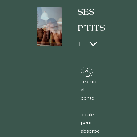
SES
P'TITS
+
Texture
al
dente
:
idéale
pour
absorber