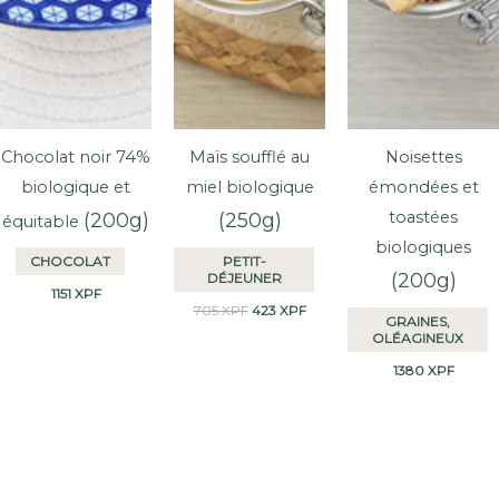
Chocolat noir 74%
Maïs soufflé au
Noisettes
biologique et
miel biologique
émondées et
toastées
(200g)
(250g)
équitable
biologiques
CHOCOLAT
PETIT-
(200g)
DÉJEUNER
1151
XPF
Le
Le
705
XPF
423
XPF
GRAINES,
prix
prix
OLÉAGINEUX
initial
actuel
était :
est :
1380
XPF
705 XPF.
423 XPF.