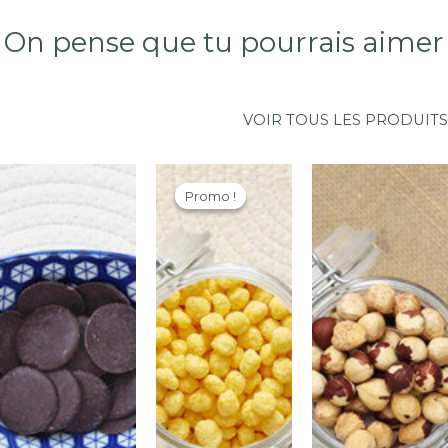
Contient
:
On pense que tu pourrais aimer
SÉSAME
VOIR TOUS LES PRODUITS
Promo !
Promo !