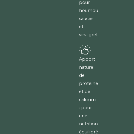
pour
houmous,
sauces
et
vinaigrettes.
Apport
naturel
de
protéines
et de
calcium
: pour
une
nutrition
équilibrée.