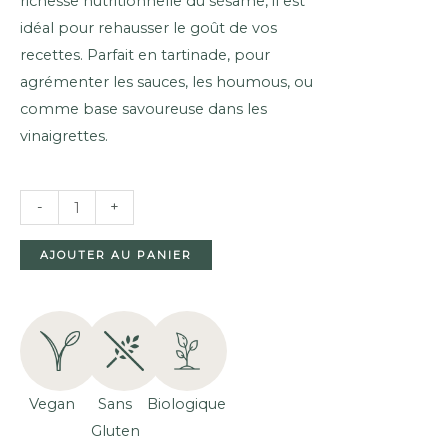
richesse nutritionnelle du sésame, il est
idéal pour rehausser le goût de vos
recettes. Parfait en tartinade, pour
agrémenter les sauces, les houmous, ou
comme base savoureuse dans les
vinaigrettes.
QUANTITÉ
-
+
DE
PURÉE
AJOUTER AU PANIER
DE
SÉSAME
BIOLOGIQUE
(TAHINI)
(300G)
Vegan
Sans
Biologique
Gluten