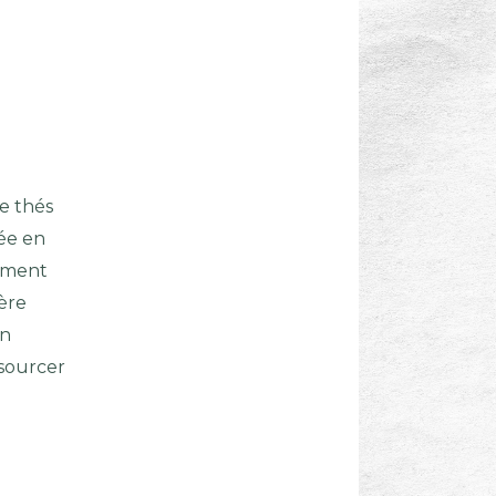
e thés
née en
liment
tère
un
ssourcer