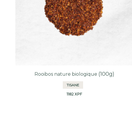
(100g)
Rooibos nature biologique
TISANE
1182
XPF