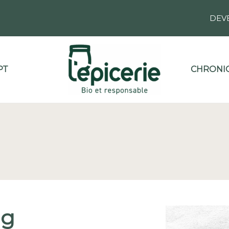
DEV
PT
CHRONIQ
ng