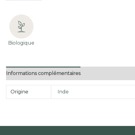
DE
THÉ
NOIR
EARLY
MORNING
Biologique
BIOLOGIQUE
(100G)
Informations complémentaires
Origine
Inde