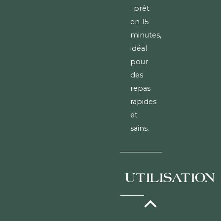
: prêt
en 15
minutes,
idéal
pour
des
repas
rapides
et
sains.
UTILISATION
À