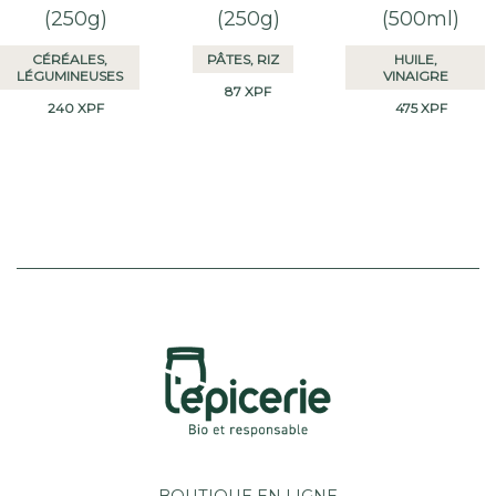
(250g)
(250g)
(500ml)
avant
cuisson.
CÉRÉALES,
PÂTES, RIZ
HUILE,
LÉGUMINEUSES
VINAIGRE
87
XPF
240
XPF
475
XPF