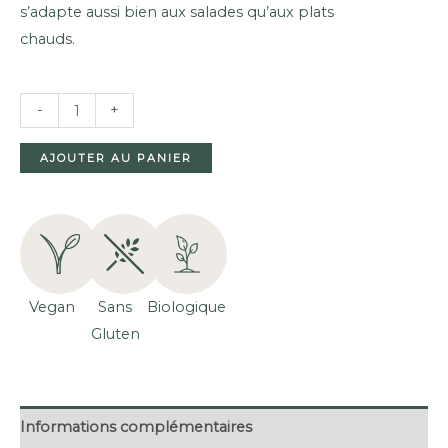
s’adapte aussi bien aux salades qu’aux plats
chauds.
QUANTITÉ
-
+
DE
TRIO
AJOUTER AU PANIER
DE
QUINOA
BIOLOGIQUE
(250G)
Vegan
Sans
Biologique
Gluten
Informations complémentaires