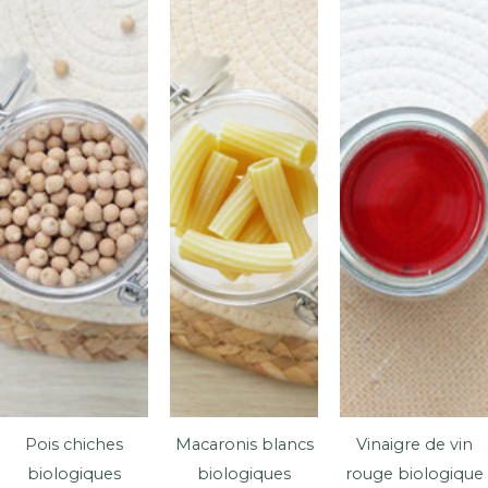
pour
1,5
volume
d’eau.
Faire
bouillir
pendant
10minutes,
puis
couvrir
pour
et
laisser
gonfler.
Rincer
Pois chiches
Macaronis blancs
Vinaigre de vin
le
biologiques
biologiques
rouge biologique
quinoa