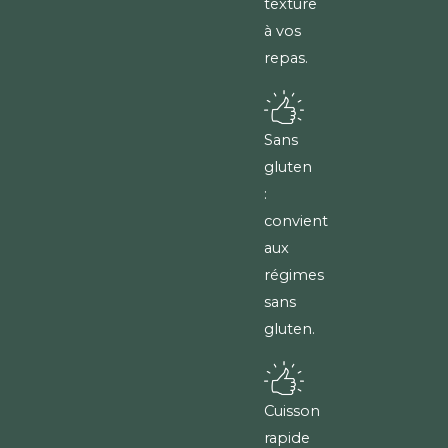
texture
à vos
repas.
Sans
gluten
:
convient
aux
régimes
sans
gluten.
Cuisson
rapide