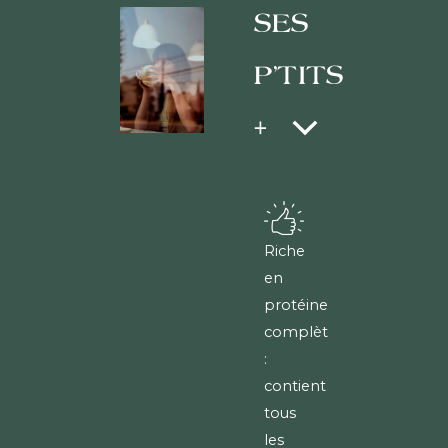
SES
P'TITS
+
Riche
en
protéines
complètes
:
contient
tous
les