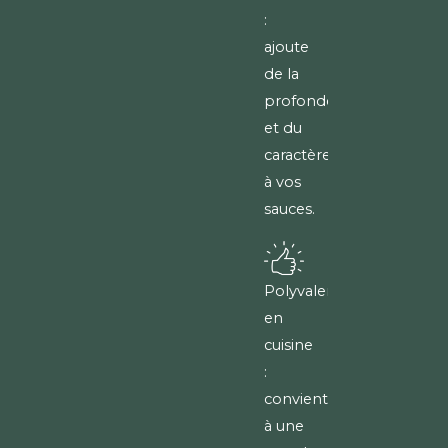
:
ajoute
de la
profondeur
et du
caractère
à vos
sauces.
Polyvalent
en
cuisine
:
convient
à une