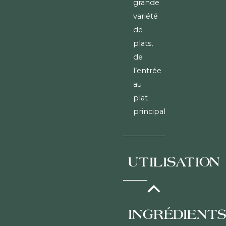
grande
variété
de
plats,
de
l’entrée
au
plat
principal.
UTILISATION
Conserver
INGRÉDIENT
le