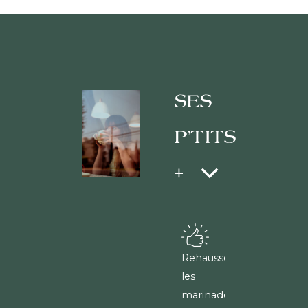
SES
P'TITS
+
Rehausse
les
marinades