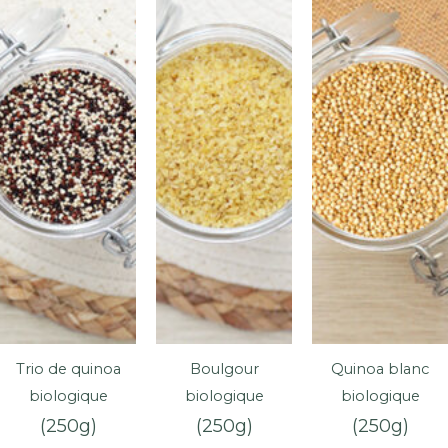
naturel
qui
témoigne
du
caractère
artisanal
du
produit.
Trio de quinoa
Boulgour
Quinoa blanc
biologique
biologique
biologique
(250g)
(250g)
(250g)