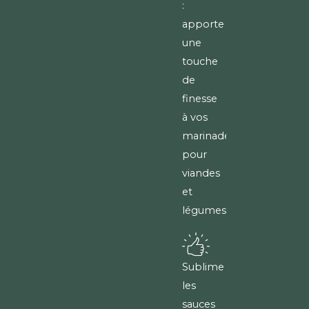
:
apporte
une
touche
de
finesse
à vos
marinades
pour
viandes
et
légumes.
Sublime
les
sauces