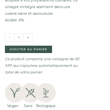
acidulée à vos préparations culinaires. Ce
vinaigre s’intègre aisément dans une
cuisine saine et savoureuse.
Acidité: 6%.
QUANTITÉ
-
+
DE
VINAIGRE
AJOUTER AU PANIER
DE
Ce produit comporte une consigne de 50
VIN
XPF qui s'ajoutera automatiquement au
ROUGE
total de votre panier.
BIOLOGIQUE
(500ML)
Vegan
Sans
Biologique