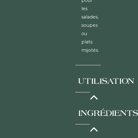
pour
les
salades,
soupes
ou
plats
mijotés.
UTILISATION
À
INGRÉDIENT
conserver
dans
un
Lentilles
récipient