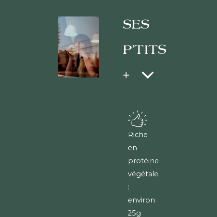
SES
P'TITS
+
Riche
en
protéines
végétales
:
environ
25g