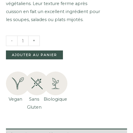
végétaliens. Leur texture ferme après
cuisson en fait un excellent ingrédient pour
les soupes, salades ou plats mijotés.
QUANTITÉ
-
+
DE
LENTILLES
AJOUTER AU PANIER
BLONDES
BIOLOGIQUES
(250G)
Vegan
Sans
Biologique
Gluten