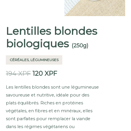
Lentilles blondes
biologiques
(250g)
CÉRÉALES, LÉGUMINEUSES
Le
Le
194
XPF
120
XPF
prix
prix
Les lentilles blondes sont une légumineuse
savoureuse et nutritive, idéale pour des
initial
actuel
plats équilibrés. Riches en protéines
était :
est :
végétales, en fibres et en minéraux, elles
194 XPF.
120 XPF.
sont parfaites pour remplacer la viande
dans les régimes végétariens ou