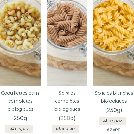
d’eau
bouillante.
Cuire
pendant
20-
25min
Coquillettes demi
Spirales
Spirales blanches
complètes
complètes
biologiques
biologiques
biologiques
(250g)
(250g)
(250g)
PÂTES, RIZ
PÂTES, RIZ
PÂTES, RIZ
87
XPF