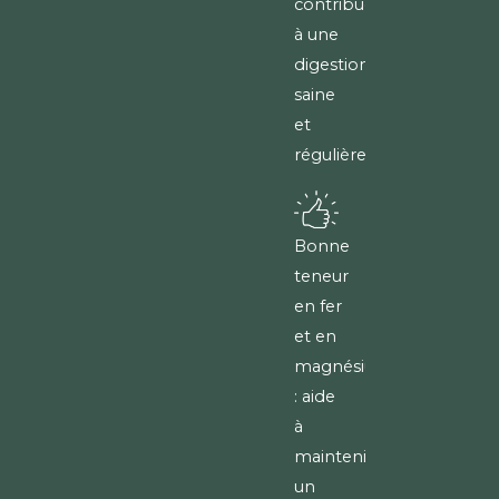
contribue
à une
digestion
saine
et
régulière.
Bonne
teneur
en fer
et en
magnésium
: aide
à
maintenir
un